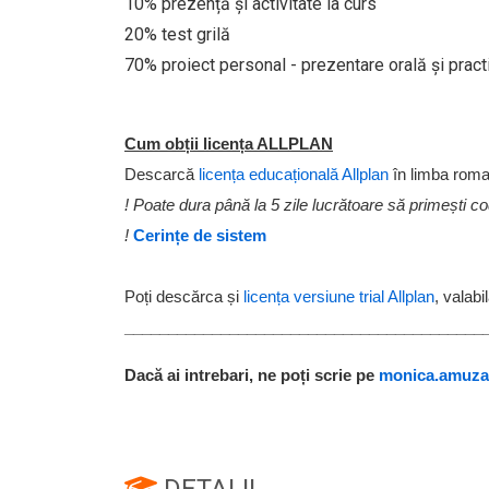
10% prezență și activitate la curs
20% test grilă
70% proiect personal - prezentare orală și pract
Cum obții licența ALLPLAN
Descarcă
licența educațională Allplan
în limba rom
! Poate dura până la 5 zile lucrătoare să primești co
!
Cerințe de sistem
Poți descărca și
licența versiune trial Allplan
, valabi
_________________________________________
Dacă ai intrebari, ne poți scrie pe
monica.amuza