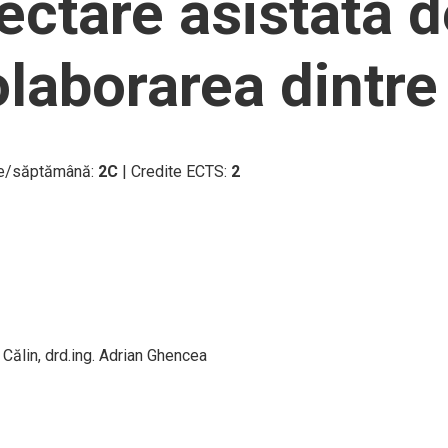
ectare asistată d
olaborarea dintre
Ore/săptămână:
2C
| Credite ECTS:
2
Călin, drd.ing. Adrian Ghencea