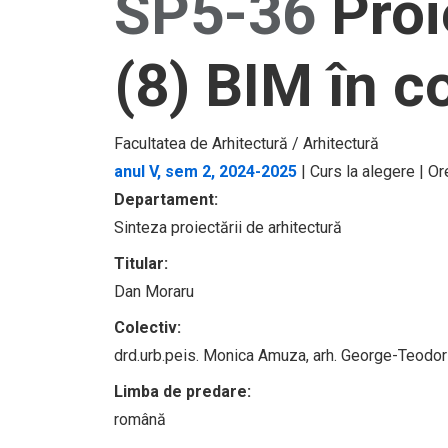
SP5-36
Proi
(8) BIM în c
Facultatea de Arhitectură / Arhitectură
anul V, sem 2, 2024-2025
| Curs la alegere | 
Departament:
Sinteza proiectării de arhitectură
Titular:
Dan Moraru
Colectiv:
drd.urb.peis. Monica Amuza, arh. George-Teodor 
Limba de predare:
română