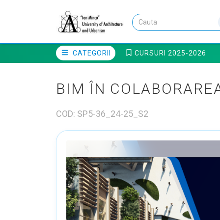
CATEGORII
CURSURI 2025-2026
BIM ÎN COLABORAREA
COD: SP5-36_24-25_S2