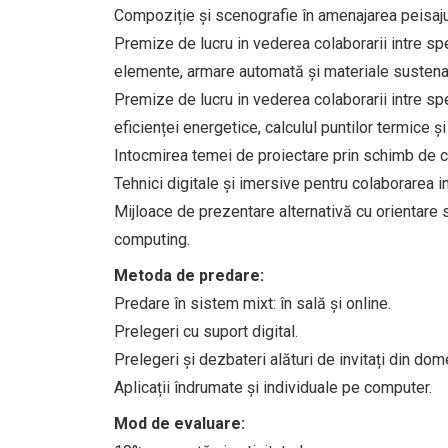
Compoziție și scenografie în amenajarea peisajulu
Premize de lucru in vederea colaborarii intre spec
elemente, armare automată și materiale susten
Premize de lucru in vederea colaborarii intre spec
eficienței energetice, calculul puntilor termice ș
Intocmirea temei de proiectare prin schimb de c
Tehnici digitale și imersive pentru colaborarea i
Mijloace de prezentare alternativă cu orientare 
computing.
Metoda de predare:
Predare în sistem mixt: în sală și online.
Prelegeri cu suport digital.
Prelegeri și dezbateri alături de invitați din dom
Aplicații îndrumate și individuale pe computer.
Mod de evaluare: