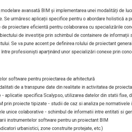
de modelare avansată BIM și implementarea unei modalități de lucr
e. Se urmăresc aplicații specifice pentru o abordare holistică a pr
e de proiectare eficientă pentru colaborarea cu specializările con
iectului de investiție prin schimbul de containere de informații si
ctului. Se va pune accent pe definirea rolului de proiectant genera
tor între profesioniști aparținând unor specializări conexe prin co
melor software pentru proiectarea de arhitectură
alitati de a transpune date din realitate in activitatea de proiecta
 - aplicatie specifica Scalypso, utilizarea datelor din statii fixe, 
M prin proiecte tipizate - studii de caz si analiza pe normativele 
le unice colaborative - schimbul de informatii intre entitati si g
zarii instrumentelor software pentru un proiectant BIM
icatori urbanistici, zone construite protejate, etc.)