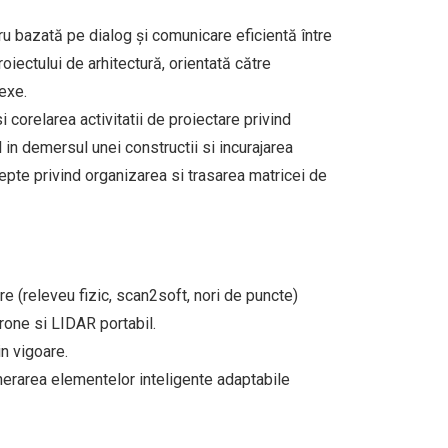
u bazată pe dialog și comunicare eficientă între
oiectului de arhitectură, orientată către
exe.
 corelarea activitatii de proiectare privind
l in demersul unei constructii si incurajarea
ncepte privind organizarea si trasarea matricei de
re (releveu fizic, scan2soft, nori de puncte)
drone si LIDAR portabil.
in vigoare.
enerarea elementelor inteligente adaptabile