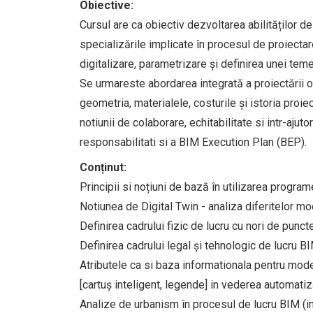
Obiective:
Cursul are ca obiectiv dezvoltarea abilităților 
specializările implicate în procesul de proiectar
digitalizare, parametrizare și definirea unei tem
Se urmareste abordarea integrată a proiectării ob
geometria, materialele, costurile și istoria proie
notiunii de colaborare, echitabilitate si intr-aju
responsabilitati si a BIM Execution Plan (BEP).
Conținut:
Principii si noțiuni de bază în utilizarea progra
Notiunea de Digital Twin - analiza diferitelor mod
Definirea cadrului fizic de lucru cu nori de puncte
Definirea cadrului legal și tehnologic de lucru BI
Atributele ca si baza informationala pentru mode
[cartuș inteligent, legende] in vederea automati
Analize de urbanism în procesul de lucru BIM (ind