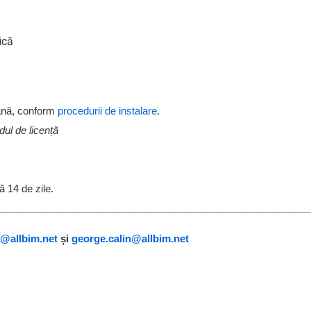
ică
ană, conform
procedurii de instalare
.
dul de licență
lă 14 de zile.
________________________________________________________
@allbim.net
și
george.calin@allbim.net