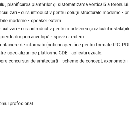
i, planificarea plantărilor și sistematizarea verticală a terenului.
ializari - curs introductiv pentru soluții structurale moderne - pr
abile moderne - speaker extern
ializari - curs introductiv pentru modelarea și calculul instalațiil
i pierderilor prin anvelopă - speaker extern
ontainere de informatii (notiuni specifice pentru formate IFC, P
ntre specializari pe platforme CDE - aplicatii uzuale.
spre concursuri de arhitectură - scheme de concept, axonometrii 
eniul profesional.