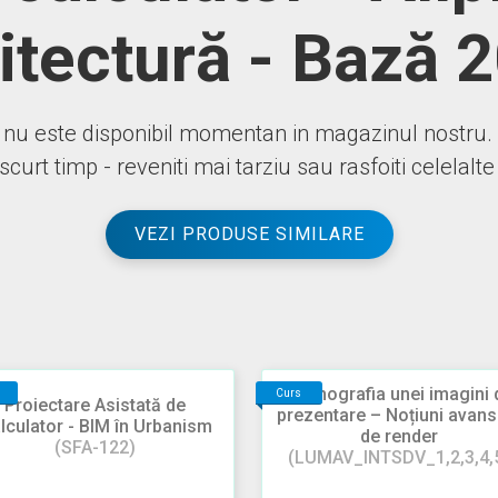
itectură - Bază 
nu este disponibil momentan in magazinul nostru.
 scurt timp - reveniti mai tarziu sau rasfoiti celelalt
VEZI PRODUSE SIMILARE
Scenografia unei imagini 
Curs
Proiectare Asistată de
prezentare – Noțiuni avans
lculator - BIM în Urbanism
de render
(SFA-122)
(LUMAV_INTSDV_1,2,3,4,