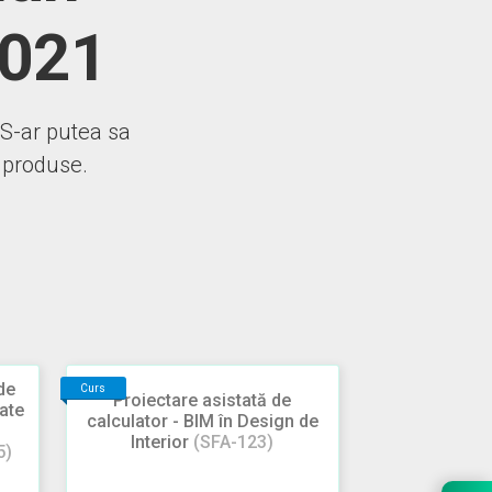
2021
 S-ar putea sa
e produse.
de
Curs
Proiectare asistată de
ate
calculator - BIM în Design de
Interior
(SFA-123)
5)