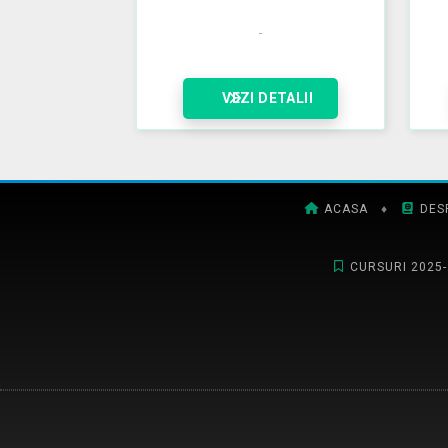
VEZI DETALII
ACASA
♦
DES
CURSURI 2025