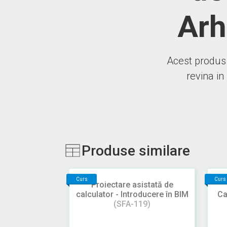
Arh
Acest produs 
revina in
Produse similare
Curs
Curs
Proiectare asistată de
calculator - Introducere în BIM
Ca
(SFA-119)