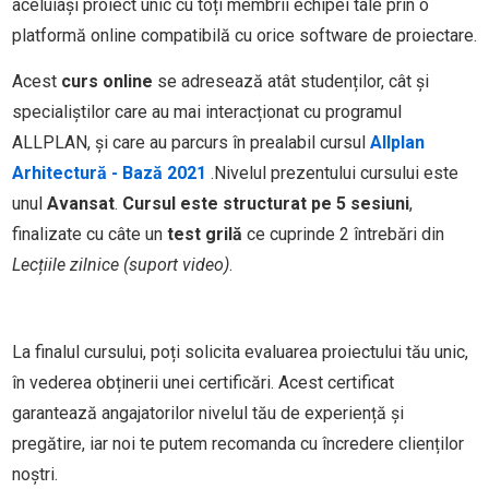
aceluiași proiect unic cu toți membrii echipei tale prin o
platformă online compatibilă cu orice software de proiectare.
Acest
curs online
se adresează atât studenților, cât și
specialiștilor care au mai interacționat cu programul
ALLPLAN, și care au parcurs în prealabil cursul
Allplan
Arhitectură - Bază 2021
.Nivelul prezentului cursului este
unul
Avansat
.
Cursul este structurat pe 5 sesiuni
,
finalizate cu câte un
test grilă
ce cuprinde 2 întrebări din
Lecțiile zilnice (suport video)
.
La finalul cursului, poți solicita evaluarea proiectului tău unic,
în vederea obținerii unei certificări. Acest certificat
garantează angajatorilor nivelul tău de experiență și
pregătire, iar noi te putem recomanda cu încredere clienților
noștri.